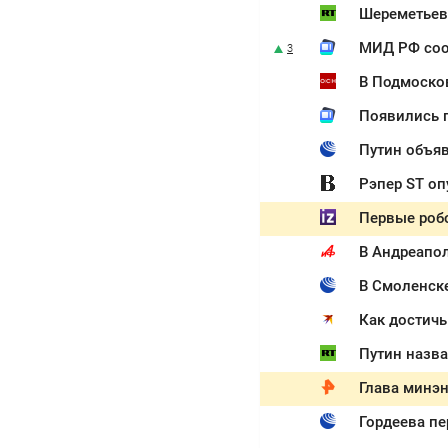
Шереметьев
МИД РФ соо
3
В Подмосков
Появились 
Путин объяв
Рэпер ST оп
Первые роб
В Андреапол
В Смоленск
Путин назв
Глава минэн
Гордеева пе