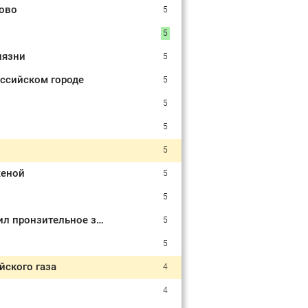
дово
5
5
иязни
5
ссийском городе
5
5
5
5
женой
5
5
Как достичь настоящего мира на Украине: Замглавы МИД Грушко вспомнил пронзительное завещание Миттерана о России
5
5
йского газа
4
4