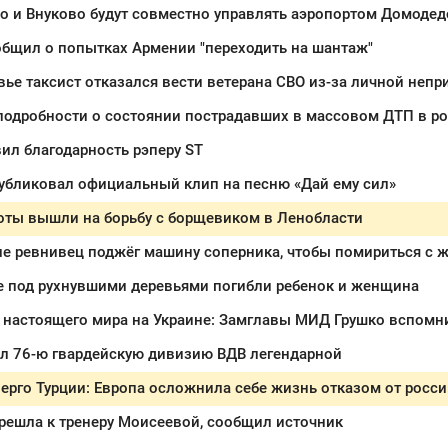
о и Внуково будут совместно управлять аэропортом Домоде
бщил о попытках Армении "переходить на шантаж"
ье таксист отказался вести ветерана СВО из-за личной непр
подробности о состоянии пострадавших в массовом ДТП в ро
ил благодарность рэперу ST
убликовал официальный клип на песню «Дай ему сил»
оты вышли на борьбу с борщевиком в Ленобласти
е ревнивец поджёг машину соперника, чтобы помириться с 
е под рухнувшими деревьями погибли ребенок и женщина
ал 76-ю гвардейскую дивизию ВДВ легендарной
ерго Турции: Европа осложнила себе жизнь отказом от росси
решла к тренеру Моисеевой, сообщил источник