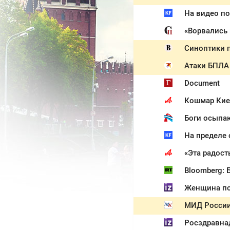
Синоптики п
Document
Кошмар Киев
«Эта радост
Bloomberg: 
Женщина по
МИД России 
Росздравна