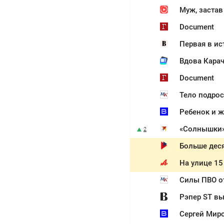
Муж, застав
Document
Первая в ис
Вдова Карач
Document
Тело подрос
«Солнышки»:
2
Больше деся
На улице 15
Силы ПВО о
Рэпер ST вы
Сергей Миро