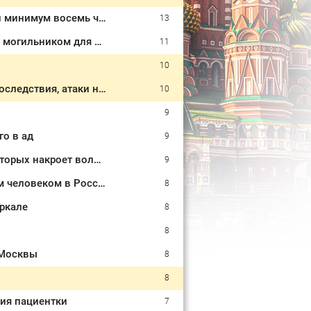
На видео попал момент наезда легковушки на пешеходов, где пострадали минимум восемь человек 06/08/2026 – Новости
13
«Ворвались на плечах, хлопцев били в упор»: Алексеево-Дружковка стала могильником для «птах Мадьяра»
11
10
Атаки БПЛА по регионам России, последние новости на 7 августа 2026: последствия, атаки на склады Wildberries, состояние пострадавших
10
9
го в ад
9
Боги осыпают бриллиантами: Тамара Глоба назвала три знака Зодиака, которых накроет волной удачи с 7 августа
9
На пределе сил: медсестра из Набережных Челнов стала самым уставшим человеком в России 06/08/2026 – Новости
8
еркале
8
8
 Москвы
8
8
ия пациентки
7