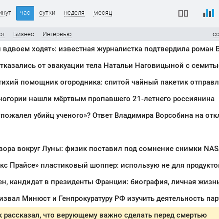
инут
час
сутки
неделя
месяц
рт
Бизнес
Интервью
с
тказались от эвакуации тела Натальи Наговицыной с семит
рногории нашли мёртвым пропавшего 21-летнего россиянина
пожалел убийц ученого»? Ответ Владимира Ворсобина на отк
вора вокруг Луны: физик поставил под сомнение снимки NA
звал Минюст и Генпрокуратуру РФ изучить деятельность пар
 рассказал, что верующему важно сделать перед смертью