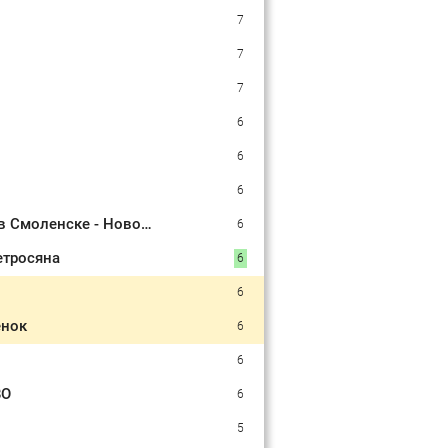
7
7
7
6
6
6
Ребенок и женщина погибли из-за рухнувших деревьев во время урагана в Смоленске - Новости на Вести.ru
6
етросяна
6
6
енок
6
6
ВО
6
5