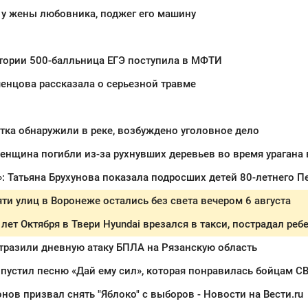
 у жены любовника, поджег его машину
тории 500-балльница ЕГЭ поступила в МФТИ
енцова рассказала о серьезной травме
тка обнаружили в реке, возбуждено уголовное дело
 Татьяна Брухунова показала подросших детей 80-летнего П
ти улиц в Воронеже остались без света вечером 6 августа
 лет Октября в Твери Hyundai врезался в такси, пострадал реб
тразили дневную атаку БПЛА на Рязанскую область
пустил песню «Дай ему сил», которая понравилась бойцам С
нов призвал снять "Яблоко" с выборов - Новости на Вести.ru