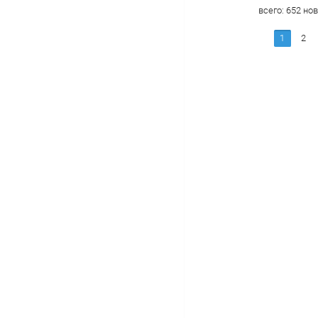
всего:
652
нов
1
2