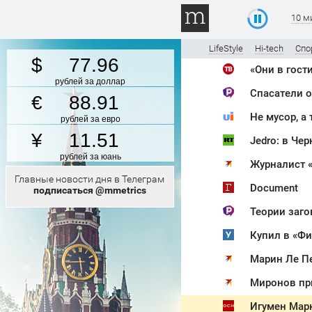
10 м
LifeStyle
Hi-tech
Спо
77.96
рублей за доллар
Спасатели о
88.91
рублей за евро
11.51
Jedro: в Че
рублей за юань
Журналист «
Главные новости дня в Телеграм
Document
подписаться @mmetrics
Теории заго
Миронов при
Игумен Марк