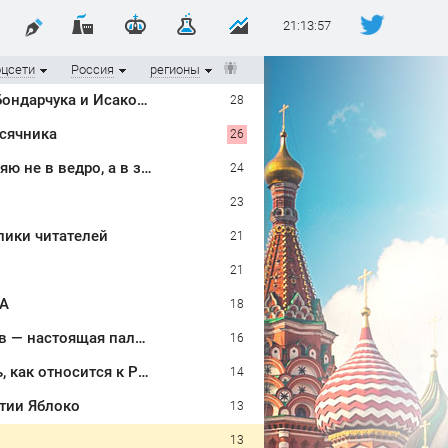
21:13:58
оцсети
Россия
регионы
«Они в гости вдвоем ходят»: известная журналистка подтвердила роман Бондарчука и Исаковой
28
ысячника
26
Не мусор, а тихий помощник огородника: спитой чайный пакетик отправляю не в ведро, а в землю — работает сразу в двух направлениях
24
23
лики читателей
21
21
SA
18
Купил в «Фикс Прайсе» пластиковый шоппер: использую не для продуктов — настоящая палочка-выручалочка на даче, теперь без него никуда
16
Марин Ле Пен, кандидат в президенты Франции: биография, личная жизнь, как относится к России и Украине, прогноз на выборы президента Франции 2027, последние новости
14
тии Яблоко
13
13