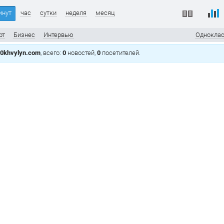
инут
час
сутки
неделя
месяц
рт
Бизнес
Интервью
Однокла
0khvylyn.com
, всего:
0
новостей,
0
посетителей.