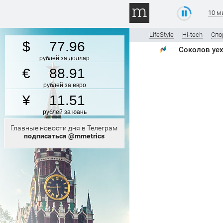
10 м
LifeStyle
Hi-tech
Спо
77.96
Соколов уех
рублей за доллар
88.91
рублей за евро
11.51
рублей за юань
Главные новости дня в Телеграм
подписаться @mmetrics