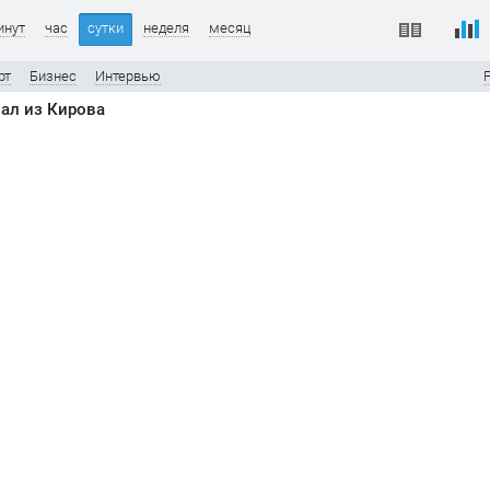
инут
час
сутки
неделя
месяц
рт
Бизнес
Интервью
ал из Кирова