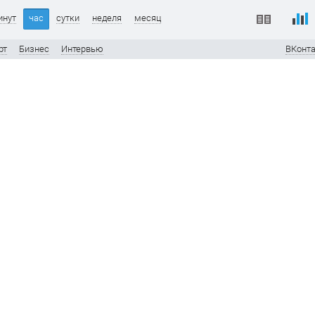
инут
час
сутки
неделя
месяц
рт
Бизнес
Интервью
ВКонта