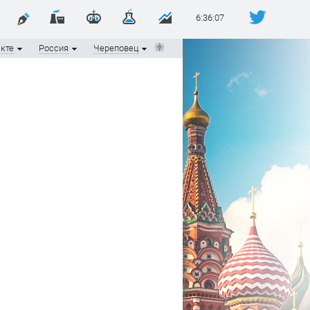
6:36:07
кте
Россия
Череповец