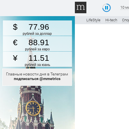
10 м
LifeStyle
Hi-tech
Спо
77.96
рублей за доллар
88.91
рублей за евро
11.51
рублей за юань
Главные новости дня в Телеграм
подписаться @mmetrics