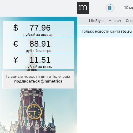
10 м
LifeStyle
Hi-tech
Спо
77.96
Только новости сайта
rbc.ru
рублей за доллар
88.91
рублей за евро
11.51
рублей за юань
Главные новости дня в Телеграм
подписаться @mmetrics