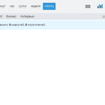
инут
час
сутки
неделя
месяц
рт
Бизнес
Интервью
L
, всего:
0
новостей,
0
посетителей.