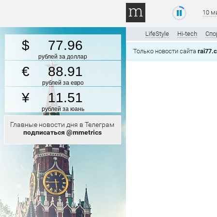
10 м
LifeStyle
Hi-tech
Спо
77.96
Только новости сайта
rai77.
рублей за доллар
88.91
рублей за евро
11.51
рублей за юань
Главные новости дня в Телеграм
подписаться @mmetrics