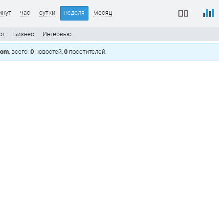
инут
час
сутки
неделя
месяц
рт
Бизнес
Интервью
com
, всего:
0
новостей,
0
посетителей.