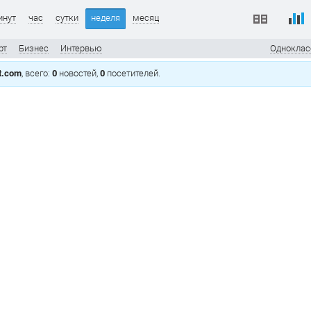
инут
час
сутки
неделя
месяц
рт
Бизнес
Интервью
Одноклас
t.com
, всего:
0
новостей,
0
посетителей.