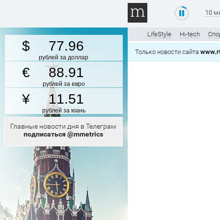
10 м
LifeStyle
Hi-tech
Спо
77.96
Только новости сайта
www.r
рублей за доллар
88.91
рублей за евро
11.51
рублей за юань
Главные новости дня в Телеграм
подписаться @mmetrics