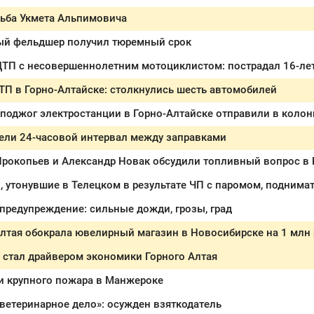
дьба Укмета Альпимовича
ый фельдшер получил тюремный срок
ДТП с несовершеннолетним мотоциклистом: пострадал 16-ле
П в Горно-Алтайске: столкнулись шесть автомобилей
 поджог электростанции в Горно-Алтайске отправили в колон
ели 24-часовой интервал между заправками
Прокопьев и Александр Новак обсудили топливный вопрос в 
 утонувшие в Телецком в результате ЧП с паромом, поднимат
редупреждение: сильные дожди, грозы, град
лтая обокрала ювелирный магазин в Новосибирске на 1 млн 
 стал драйвером экономики Горного Алтая
и крупного пожара в Манжероке
ветеринарное дело»: осужден взяткодатель