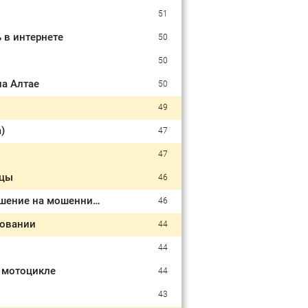
51
 в интернете
50
50
на Алтае
50
49
)
47
47
ицы
46
Жительница Республики Алтай осуждена в Воронежской области за покушение на мошенничество
46
ровании
44
44
а мотоцикле
44
43