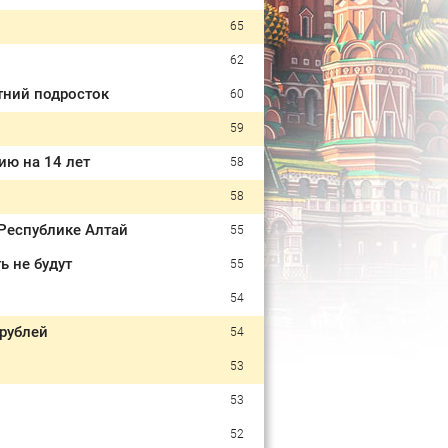
65
62
тний подросток
60
59
ию на 14 лет
58
58
Республике Алтай
55
ь не будут
55
54
рублей
54
53
53
52