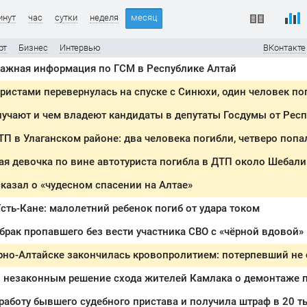
инут
час
сутки
неделя
месяц
рт
Бизнес
Интервью
ВКонтакте
Важная информация по ГСМ в Республике Алтай
ристами перевернулась на спуске с Синюхи, один человек по
учают и чем владеют кандидаты в депутаты Госдумы от Рес
П в Улаганском районе: два человека погибли, четверо попа
я девочка по вине автотуриста погибла в ДТП около Шебал
казал о «чудесном спасении на Алтае»
Усть-Кане: малолетний ребенок погиб от удара током
 брак пропавшего без вести участника СВО с «чёрной вдовой»
л незаконным решение схода жителей Камлака о демонтаже п
работу бывшего судебного пристава и получила штраф в 20 т