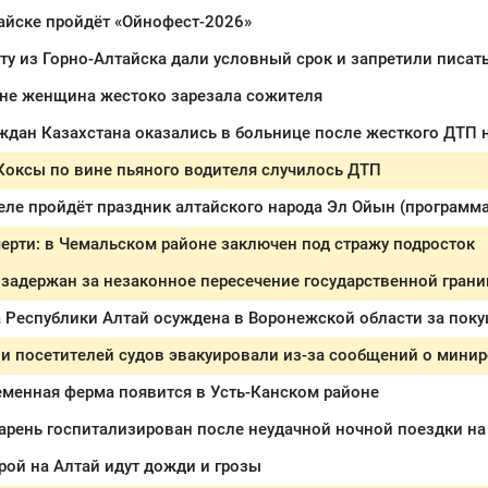
айске пройдёт «Ойнофест-2026»
у из Горно-Алтайска дали условный срок и запретили писать
оне женщина жестоко зарезала сожителя
ждан Казахстана оказались в больнице после жесткого ДТП 
Коксы по вине пьяного водителя случилось ДТП
еле пройдёт праздник алтайского народа Эл Ойын (программа
ерти: в Чемальском районе заключен под стражу подросток
задержан за незаконное пересечение государственной гран
и посетителей судов эвакуировали из-за сообщений о мини
еменная ферма появится в Усть-Канском районе
арень госпитализирован после неудачной ночной поездки н
рой на Алтай идут дожди и грозы