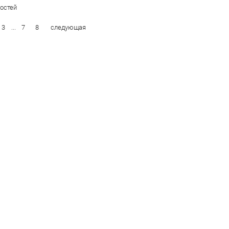
остей
3
...
7
8
следующая