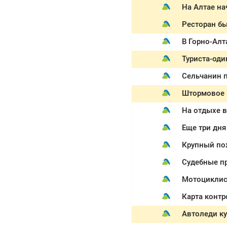
На Алтае на
Ресторан бы
В Горно-Алт
Туриста-оди
Сельчанин п
Штормовое п
На отдыхе в
Еще три дн
Крупный по
Судебные пр
Мотоциклист
Карта контр
Автоледи ку