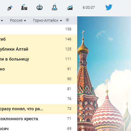
6:00:08
Россия
Горно-Алтайск
158
гиб
146
публики Алтай
125
ли в больницу
111
ино
91
90
81
76
Пьянка в Горно-Алтайске закончилась кровопролитием: потерпевший не сразу понял, что ранен
73
оклонного креста
71
ысяч
69