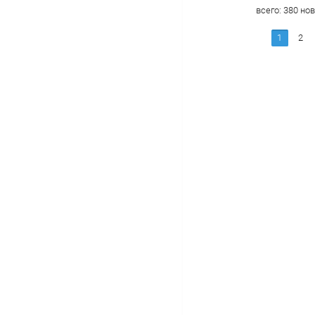
всего:
380
нов
1
2