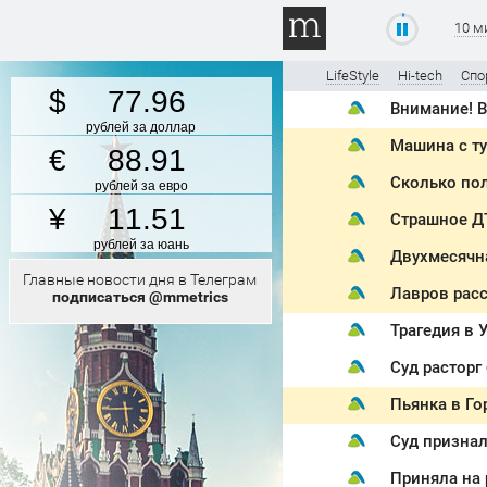
10 м
LifeStyle
Hi-tech
Спо
77.96
Внимание! 
рублей за доллар
Машина с ту
88.91
Сколько пол
рублей за евро
11.51
Страшное ДТ
рублей за юань
Двухмесячна
Главные новости дня в Телеграм
Лавров расс
подписаться @mmetrics
Трагедия в 
Суд расторг
Суд призна
Приняла на 