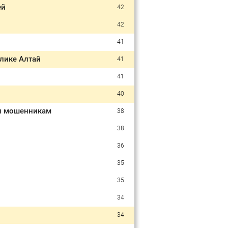
ей
42
42
41
блике Алтай
41
41
40
ел мошенникам
38
38
36
35
35
34
34