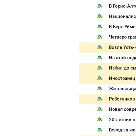
В Горно-Алт
Националист
В Верх-Уйм
Четверо гра
Возле Усть-
На этой нед
Избил до см
Иностранец 
Работников 
Новая совр
20-летний п
Вслед за жа