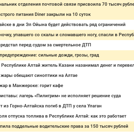
чальник отделения почтовой связи присвоила 70 тысяч рубл
строго питания Diner закрыли на 10 суток
айске в дни Эл Ойына будет действовать ряд ограничений
ночку, упавшего со скалы и сломавшего ногу, спасли в Респу
редстал перед судом за смертельное ДТП
редупреждение: сильные дожди, грозы, град
 Республике Алтай житель Казани назанимал денег и перев
я жары обещают синоптики на Алтае
жар в Манжероке: горит кафе
иставы: лагерь «Пилигрим» не исполняет решение суда
 из Горно-Алтайска погиб в ДТП у села Улаган
оля отпуска топлива в Республике Алтай: как это работает
пила поддельные водительские права за 150 тысяч рублей