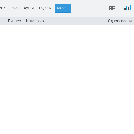
инут
час
сутки
неделя
месяц
рт
Бизнес
Интервью
Одноклассник