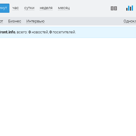
инут
час
сутки
неделя
месяц
рт
Бизнес
Интервью
Однок
ront.info
, всего:
0
новостей,
0
посетителей.