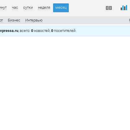
инут
час
сутки
неделя
месяц
рт
Бизнес
Интервью
vpressa.ru
, всего:
0
новостей,
0
посетителей.