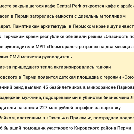
асел в Перми загорелись емкости с дизельным топливом
адрат. Памятникам архитектуры в Пермском крае ищут инвес
 с Пермским краем республике объявили режим «Опасность п
ских СМИ меняется руководитель
из-за пришедшего тепла активизировались гадюки
довского в Перми появится детская площадка с героями «Со
ренний рейд выявил 45 безбилетников в микрорайоне Парко
 задержан мужчина, подозреваемый в убийстве бизнесмена Л
дители накопили 227 млн рублей штрафов за парковку
байком, влетевшим в «Газель» в Прикамье, пострадали подро
иб бывший помощник участкового Кировского района Перми