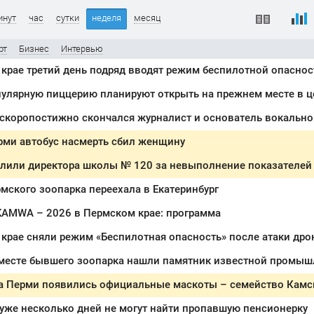
инут
час
сутки
неделя
месяц
рт
Бизнес
Интервью
крае третий день подряд вводят режим беспилотной опаснос
улярную пиццерию планируют открыть на прежнем месте в ц
скоропостижно скончался журналист и основатель вокально
рми автобус насмерть сбил женщину
олили директора школы № 120 за невыполнение показателей
мского зоопарка переехала в Екатеринбург
KAMWA – 2026 в Пермском крае: программа
крае сняли режим «Беспилотная опасность» после атаки дро
 месте бывшего зоопарка нашли памятник известной промы
та Перми появились официальные маскоты – семейство Камс
уже несколько дней не могут найти пропавшую пенсионерку