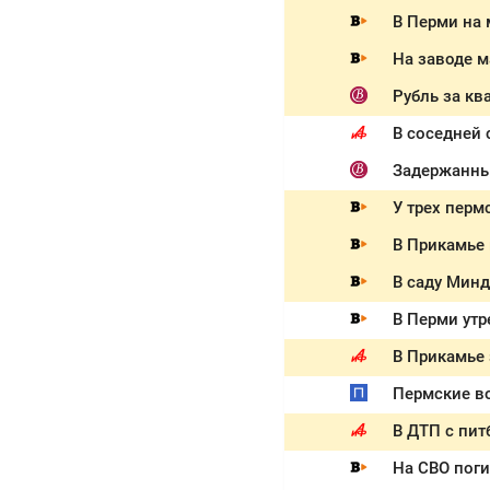
На заводе м
Рубль за кв
В соседней
У трех перм
В Прикамье 
В саду Мин
В Перми ут
В Прикамье
Пермские во
В ДТП с пит
На СВО пог