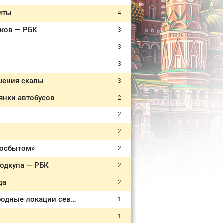
иты
4
иков — РБК
3
3
3
ушения скалы
3
янки автобусов
2
2
2
госбытом»
2
подкупа — РБК
2
да
2
На канале МУЗ-ТВ покажут передачу про Пермь, Хохловку, Молебку и природные локации севера Прикамья
1
1