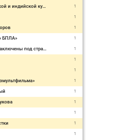
В Перми на месте закрывшегося кафе Central Perk откроется кафе с арабской и индийской кухней
1
1
торов
1
о БПЛА»
1
Задержанные руководители МУП «Пермгорэлектротранс» на два месяца заключены под стражу
1
1
1
юзмультфильма»
1
вый
1
укова
1
1
стки
1
1