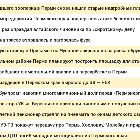
ывшего зоопарка в Перми снова нашли старые надгробные пл
мпредприятий Пермского края подверглось атаке беспилотн
й раз оправдал алтайского чиновника по «сиротскому» делу
на трассе взорвалась и загорелась фура
ую стоянку в Прикамье на Чусовой закрыли из-за риска обр
льном районе Перми планируют построить площадку для сто
ообщают о смертельной аварии на перекрёстке в Перми
иардеров в Пермском крае выросло до 38 — РБК
бумпром» накопил многомиллионный долг перед «Пермэнер
ректора УК из Березников признали виновным в получении 
летний пенсионер стрелял из пневмата по окнам детского са
ном ДТП погиб молодой мотоциклист из Пермского края