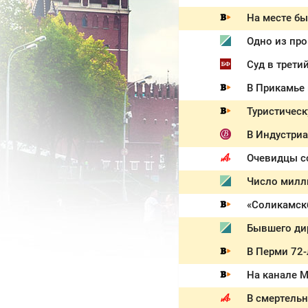
На месте б
Одно из про
Суд в трети
В Прикамье 
Туристическ
В Индустриа
Очевидцы с
Число милл
«Соликамск
Бывшего ди
В Перми 72-
В смертель