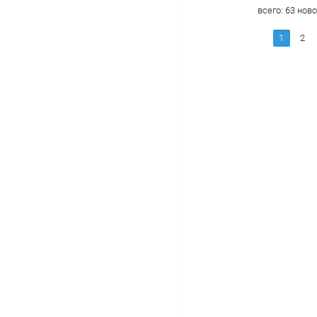
всего:
63
ново
1
2