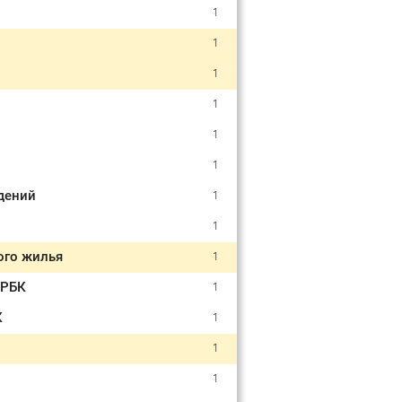
1
1
1
1
1
1
дений
1
1
ого жилья
1
 РБК
1
К
1
1
1