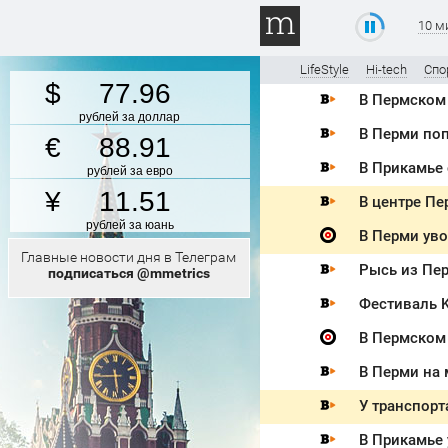
10 м
LifeStyle
Hi-tech
Спо
77.96
В Пермском 
рублей за доллар
В Перми поп
88.91
В Прикамье 
рублей за евро
11.51
В центре Пе
рублей за юань
В Перми ув
Главные новости дня в Телеграм
Рысь из Пер
подписаться @mmetrics
Фестиваль 
В Пермском 
В Перми на
У транспор
В Прикамье 