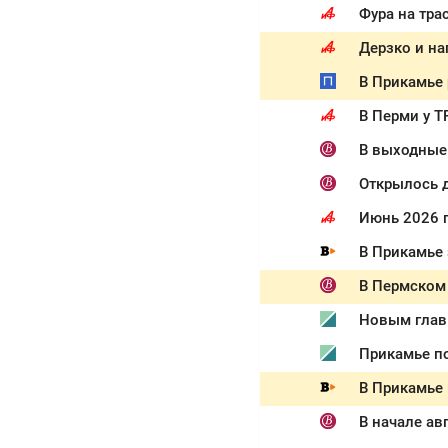
Фура на тра
Дерзко и на
В Прикамье 
В Перми у Т
В выходные
Открылось д
Июнь 2026 
В Прикамье 
В Пермском 
Новым главв
Прикамье п
В Прикамье
В начале ав