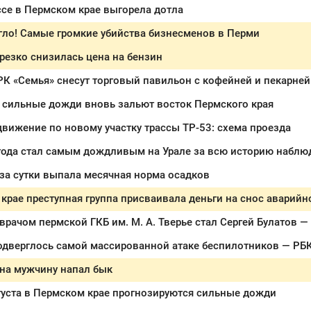
ссе в Пермском крае выгорела дотла
гло! Самые громкие убийства бизнесменов в Перми
резко снизилась цена на бензин
РК «Семья» снесут торговый павильон с кофейней и пекарней
 сильные дожди вновь зальют восток Пермского края
вижение по новому участку трассы ТР-53: схема проезда
года стал самым дождливым на Урале за всю историю наблю
за сутки выпала месячная норма осадков
крае преступная группа присваивала деньги на снос аварийн
рачом пермской ГКБ им. М. А. Тверье стал Сергей Булатов —
одверглось самой массированной атаке беспилотников — РБ
 на мужчину напал бык
густа в Пермском крае прогнозируются сильные дожди