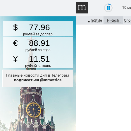
10 м
LifeStyle
Hi-tech
Спо
77.96
рублей за доллар
88.91
рублей за евро
11.51
рублей за юань
Главные новости дня в Телеграм
подписаться @mmetrics