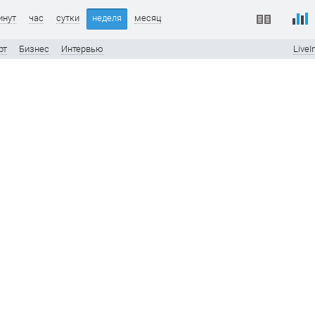
инут
час
сутки
неделя
месяц
рт
Бизнес
Интервью
LiveI