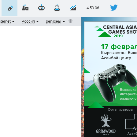
4:59:06
nternet
Россия
регионы