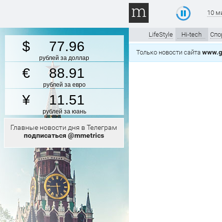
10 м
LifeStyle
Hi-tech
Спо
77.96
Только новости сайта
www.gt
рублей за доллар
88.91
рублей за евро
11.51
рублей за юань
Главные новости дня в Телеграм
подписаться @mmetrics