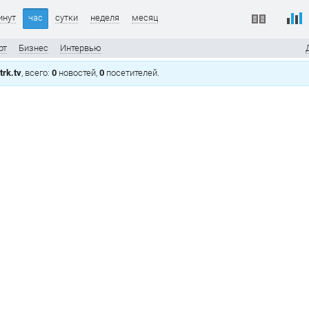
инут
час
сутки
неделя
месяц
рт
Бизнес
Интервью
rk.tv
, всего:
0
новостей,
0
посетителей.