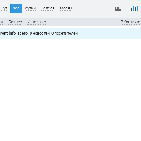
инут
час
сутки
неделя
месяц
рт
Бизнес
Интервью
ВКонтакте
ront.info
, всего:
0
новостей,
0
посетителей.