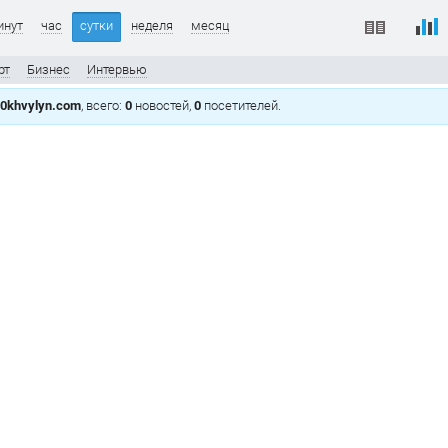
инут
час
сутки
неделя
месяц
рт
Бизнес
Интервью
0khvylyn.com
, всего:
0
новостей,
0
посетителей.