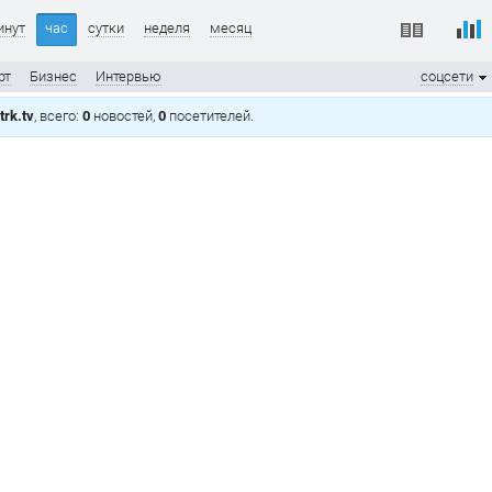
инут
час
сутки
неделя
месяц
рт
Бизнес
Интервью
соцсети
rk.tv
, всего:
0
новостей,
0
посетителей.