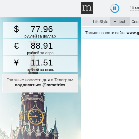
10 м
LifeStyle
Hi-tech
Спо
77.96
Только новости сайта
www.gt
рублей за доллар
88.91
рублей за евро
11.51
рублей за юань
Главные новости дня в Телеграм
подписаться @mmetrics