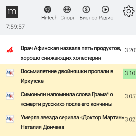
Hi-tech
Спорт
Бизнес
Радио
7:59:57
Врач Афинская назвала пять продуктов,
3 20
хорошо снижающих холестерин
Восьмилетние двойняшки пропали в
3 10
Иркутске
Симоньян напомнила слова Грэма* о
3 05
«смерти русских» после его кончины
Умерла звезда сериала «Доктор Мартин»
3 02
Наталия Дончева