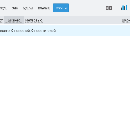
инут
час
сутки
неделя
месяц
рт
Бизнес
Интервью
ВКон
, всего:
0
новостей,
0
посетителей.