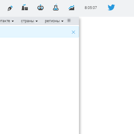
8:05:07
такте
страны
регионы