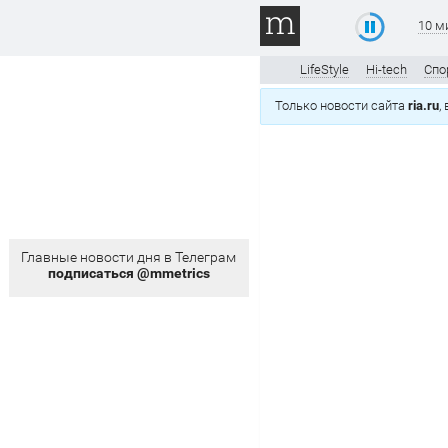
10 м
LifeStyle
Hi-tech
Спо
Только новости сайта
ria.ru
,
Главные новости дня в Телеграм
подписаться @mmetrics