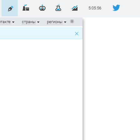
5:05:56
такте
страны
регионы