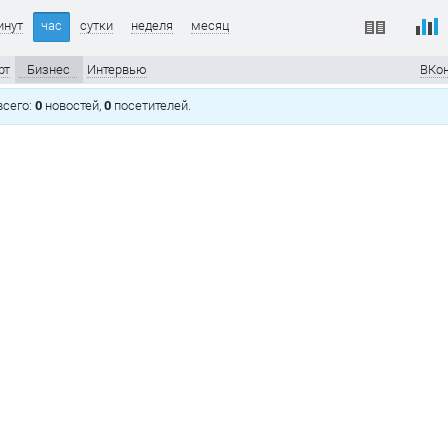
инут
час
сутки
неделя
месяц
рт
Бизнес
Интервью
ВКон
 всего:
0
новостей,
0
посетителей.