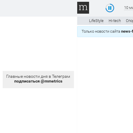
10 м
LifeStyle
Hi-tech
Спо
Только новости сайта
news-f
Главные новости дня в Телеграм
подписаться @mmetrics