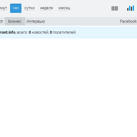
инут
час
сутки
неделя
месяц
рт
Бизнес
Интервью
Facebook
ront.info
, всего:
0
новостей,
0
посетителей.