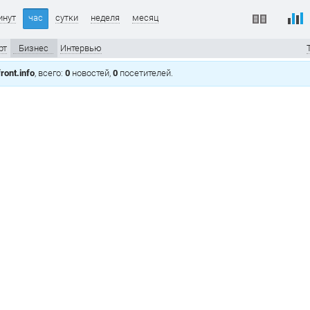
инут
час
сутки
неделя
месяц
рт
Бизнес
Интервью
ront.info
, всего:
0
новостей,
0
посетителей.