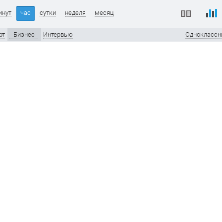
инут
час
сутки
неделя
месяц
рт
Бизнес
Интервью
Одноклассн