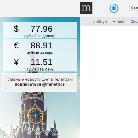
10 м
LifeStyle
Hi-tech
Спо
77.96
рублей за доллар
88.91
рублей за евро
11.51
рублей за юань
Главные новости дня в Телеграм
подписаться @mmetrics