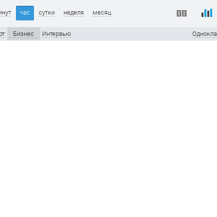
инут
час
сутки
неделя
месяц
рт
Бизнес
Интервью
Однокла