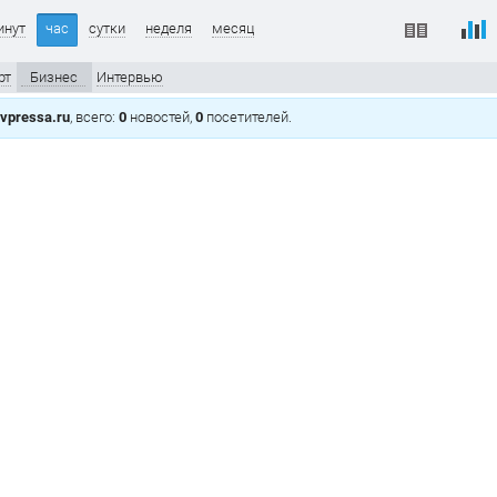
инут
час
сутки
неделя
месяц
рт
Бизнес
Интервью
vpressa.ru
, всего:
0
новостей,
0
посетителей.