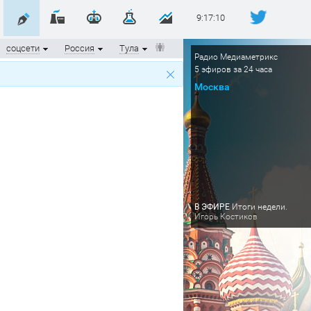
9:17:11
соцсети
Россия
Тула
Радио Медиаметрикс
5 эфиров за 24 часа
Москва
В ЭФИРЕ
Итоги недели.
Игорь Костиков