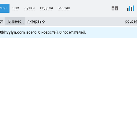
инут
час
сутки
неделя
месяц
рт
Бизнес
Интервью
соцсе
0khvylyn.com
, всего:
0
новостей,
0
посетителей.