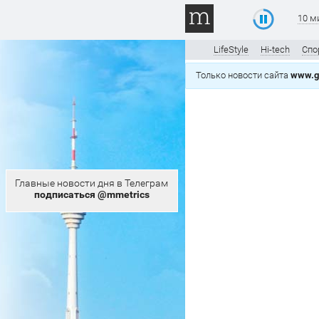
10 м
LifeStyle
Hi-tech
Спо
Только новости сайта
www.gt
Главные новости дня в Телеграм
подписаться @mmetrics