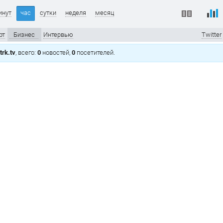
инут
час
сутки
неделя
месяц
рт
Бизнес
Интервью
Twitter
rk.tv
, всего:
0
новостей,
0
посетителей.