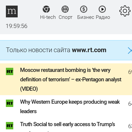
Hi-tech
Спорт
Бизнес
Радио
19:59:57
Только новости сайта
www.rt.com
Moscow restaurant bombing is ‘the very
6
definition of terrorism’ – ex-Pentagon analyst
(VIDEO)
Why Western Europe keeps producing weak
6
leaders
Truth Social to sell early access to Trump’s
6