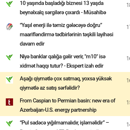
10 yaşında başladığı biznesi 13 yaşda
1
beynəlxalq sərgilərə çıxardı - Müsahibə
“Yaşıl enerji ilə təmiz gələcəyə doğru”
1
maarifləndirmə tədbirlərinin təşkili layihəsi
davam edir
Niyə banklar qalığa gəlir verir, "m10" isə
1
xidmət haqqı tutur? - Ekspert izah edir
Aşağı qiymətlə çox satmaq, yoxsa yüksək
1
qiymətlə az satış sərfəlidir?
From Caspian to Permian basin: new era of
1
Azerbaijan-U.S. energy partnership
“Pul sadəcə yığılmamalıdır, işləməlidir” –
1