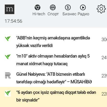
Hi-tech
Спорт
Бизнес
Радио
17:54:57
"ABB"nin keçmiş əməkdaşına agentlikdə
30
yüksək vəzifə verildi
"m10" aktiv olmayan hesablardan aylıq 5
24
manat xidmət haqqı tutacaq
Günel Nəbiyeva: "ATB biznesin etibarlı
23
tərəfdaşı olmağı hədəfləyir" – MÜSAHİBƏ
“6 aydan çox işsiz qalmaq diqqət tələb edən
22
bir siqnaldır”