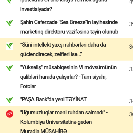
4
investisiyadır?
Şahin Cəfərzadə "Sea Breeze"in layihəsində
3
marketinq direktoru vəzifəsinə təyin olunub
“Süni intellekt yaxşı rəhbərləri daha da
3
gücləndirəcək, zəifləri isə...”
"Yüksəliş" müsabiqəsinin VI mövsümünün
3
qalibləri harada çalışırlar? - Tam siyahı,
Fotolar
"PAŞA Bank"da yeni TƏYİNAT
3
"Uğursuzluqlar məni ruhdan salmadı" -
3
Kolumbiya Universitetinə gedən
Muradla MÜSAHİBƏ