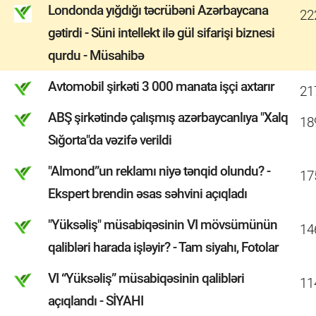
Londonda yığdığı təcrübəni Azərbaycana
22
gətirdi - Süni intellekt ilə gül sifarişi biznesi
qurdu - Müsahibə
Avtomobil şirkəti 3 000 manata işçi axtarır
21
ABŞ şirkətində çalışmış azərbaycanlıya "Xalq
18
Sığorta"da vəzifə verildi
"Almond”un reklamı niyə tənqid olundu? -
17
Ekspert brendin əsas səhvini açıqladı
"Yüksəliş" müsabiqəsinin VI mövsümünün
14
qalibləri harada işləyir? - Tam siyahı, Fotolar
VI “Yüksəliş” müsabiqəsinin qalibləri
11
açıqlandı - SİYAHI