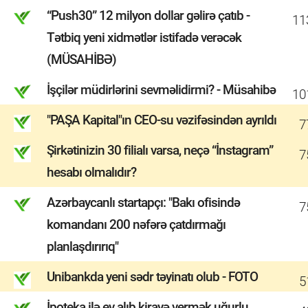
“Push30” 12 milyon dollar gəlirə çatıb -
11
Tətbiq yeni xidmətlər istifadə verəcək
(MÜSAHİBƏ)
İşçilər müdirlərini sevməlidirmi? - Müsahibə
10
"PAŞA Kapital"ın CEO-su vəzifəsindən ayrıldı
7
Şirkətinizin 30 filialı varsa, neçə “İnstagram”
7
hesabı olmalıdır?
Azərbaycanlı startapçı: "Bakı ofisində
7
komandanı 200 nəfərə çatdırmağı
planlaşdırırıq"
Unibankda yeni sədr təyinatı olub - FOTO
5
İpoteka ilə ev alıb kirayə vermək uğurlu