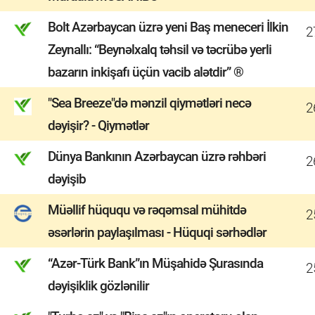
Bolt Azərbaycan üzrə yeni Baş meneceri İlkin
2
Zeynallı: “Beynəlxalq təhsil və təcrübə yerli
bazarın inkişafı üçün vacib alətdir” ®
"Sea Breeze"də mənzil qiymətləri necə
2
dəyişir? - Qiymətlər
Dünya Bankının Azərbaycan üzrə rəhbəri
2
dəyişib
Müəllif hüququ və rəqəmsal mühitdə
2
əsərlərin paylaşılması - Hüquqi sərhədlər
“Azər-Türk Bank”ın Müşahidə Şurasında
2
dəyişiklik gözlənilir