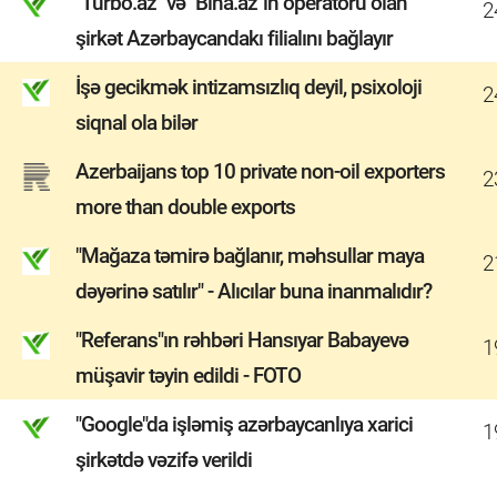
"Turbo.az" və "Bina.az"ın operatoru olan
2
şirkət Azərbaycandakı filialını bağlayır
İşə gecikmək intizamsızlıq deyil, psixoloji
2
siqnal ola bilər
Azerbaijans top 10 private non-oil exporters
2
more than double exports
"Mağaza təmirə bağlanır, məhsullar maya
2
dəyərinə satılır" - Alıcılar buna inanmalıdır?
"Referans"ın rəhbəri Hansıyar Babayevə
1
müşavir təyin edildi - FOTO
"Google"da işləmiş azərbaycanlıya xarici
1
şirkətdə vəzifə verildi