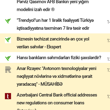
Pərviz Qasımov AFB Bankın yeni yığım
modelini izah edir ®
"Trendyol"un hər 1 lirəlik fəaliyyəti Türkiyə
1
iqtisadiyyatına təxminən 7 lirə təsir edir
Biznesin təchizat zəncirində ən çox yol
1
verilən səhvlər - Ekspert
Hansı bankların səhmdarları fiziki şəxslərdir?
1
Anar Rzayev: "Avtonom texnologiyalar yeni
1
nəqliyyat növlərinə və xidmətlərinə şərait
yaradacaq" - MÜSAHİBƏ
Azerbaijani Central Bank official addresses
1
new regulations on consumer loans