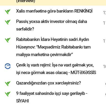
(Interview)
Xalis mənfəətinə görə bankların RENKİNQİ
1
Passiv, yoxsa aktiv investor olmaq daha
1
sərfəlidir?
Rabitəbankın İdarə Heyətinin sədri Aydın
1
Hüseynov: “Məqsədimiz Rabitəbankı tam
maliyyə marketinə çevirməkdir”
Çevik iş vaxtı rejimi: İşə nə vaxt gəlmək yox,
1
işi necə görmək əsas olacaq - MÜTƏXƏSSİS
Qazandığınızdan çox xərcləyirsiniz?
9 fəaliyyət sahəsində işçi sayı geriləyib -
SİYAHI