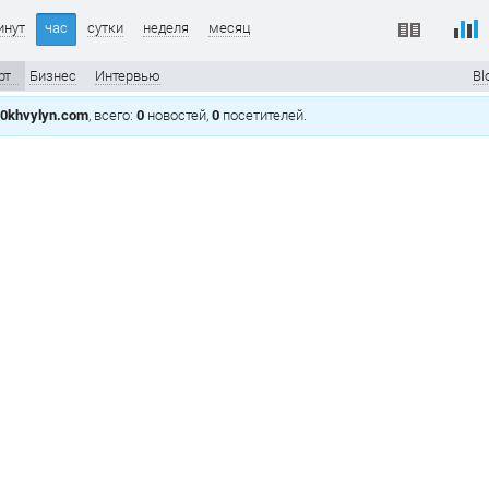
инут
час
сутки
неделя
месяц
рт
Бизнес
Интервью
Bl
0khvylyn.com
, всего:
0
новостей,
0
посетителей.