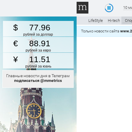
10 м
LifeStyle
Hi-tech
Спо
77.96
Только новости сайта
www.2
рублей за доллар
88.91
рублей за евро
11.51
рублей за юань
Главные новости дня в Телеграм
подписаться @mmetrics