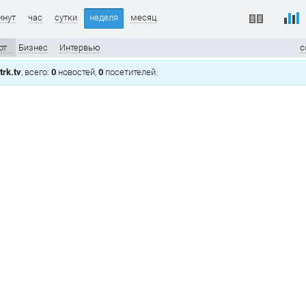
инут
час
сутки
неделя
месяц
рт
Бизнес
Интервью
с
rk.tv
, всего:
0
новостей,
0
посетителей.