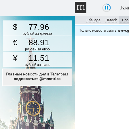
10 м
LifeStyle
Hi-tech
Спо
77.96
Только новости сайта
www.gt
рублей за доллар
88.91
рублей за евро
11.51
рублей за юань
Главные новости дня в Телеграм
подписаться @mmetrics