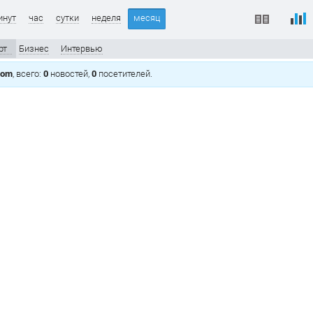
инут
час
сутки
неделя
месяц
рт
Бизнес
Интервью
com
, всего:
0
новостей,
0
посетителей.