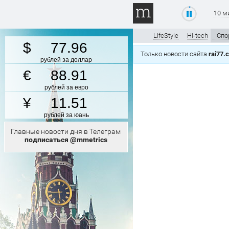
10 м
LifeStyle
Hi-tech
Спо
77.96
Только новости сайта
rai77.
рублей за доллар
88.91
рублей за евро
11.51
рублей за юань
Главные новости дня в Телеграм
подписаться @mmetrics