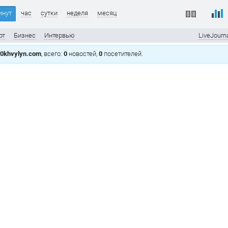
инут
час
сутки
неделя
месяц
рт
Бизнес
Интервью
LiveJourn
0khvylyn.com
, всего:
0
новостей,
0
посетителей.