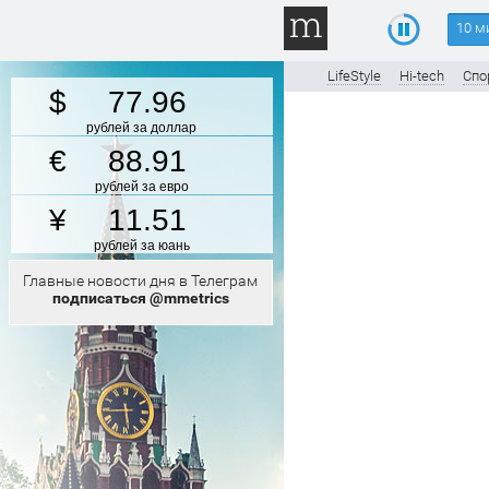
10 м
LifeStyle
Hi-tech
Спо
77.96
рублей за доллар
88.91
рублей за евро
11.51
рублей за юань
Главные новости дня в Телеграм
подписаться @mmetrics