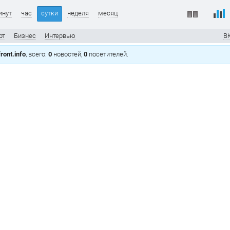
инут
час
сутки
неделя
месяц
рт
Бизнес
Интервью
В
ront.info
, всего:
0
новостей,
0
посетителей.