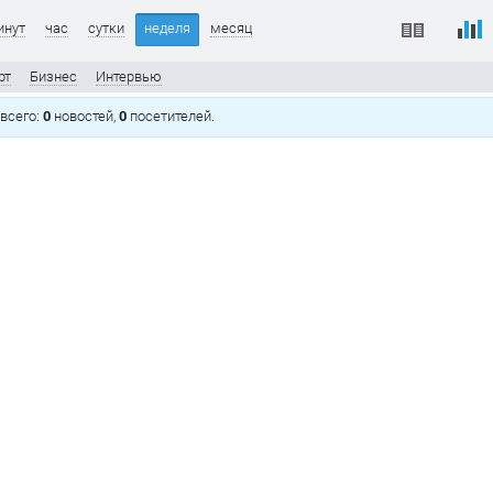
инут
час
сутки
неделя
месяц
рт
Бизнес
Интервью
, всего:
0
новостей,
0
посетителей.