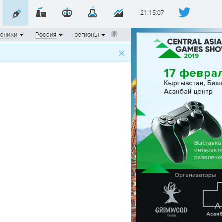
21:15:07
сники
Россия
регионы