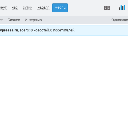
инут
час
сутки
неделя
месяц
рт
Бизнес
Интервью
Одноклас
vpressa.ru
, всего:
0
новостей,
0
посетителей.