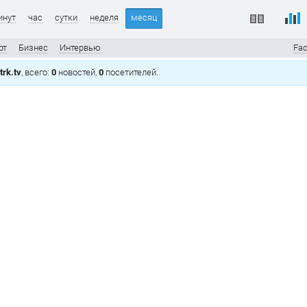
инут
час
сутки
неделя
месяц
рт
Бизнес
Интервью
Fa
rk.tv
, всего:
0
новостей,
0
посетителей.