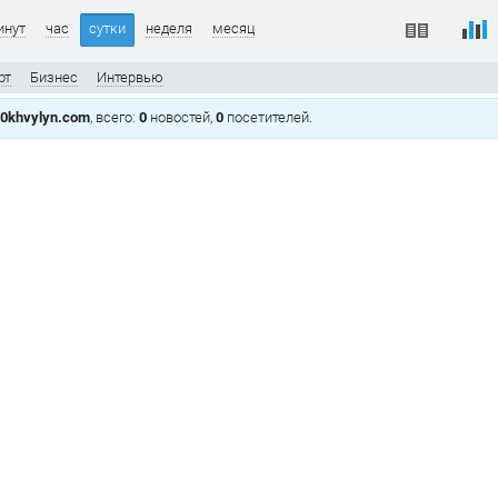
инут
час
сутки
неделя
месяц
рт
Бизнес
Интервью
0khvylyn.com
, всего:
0
новостей,
0
посетителей.