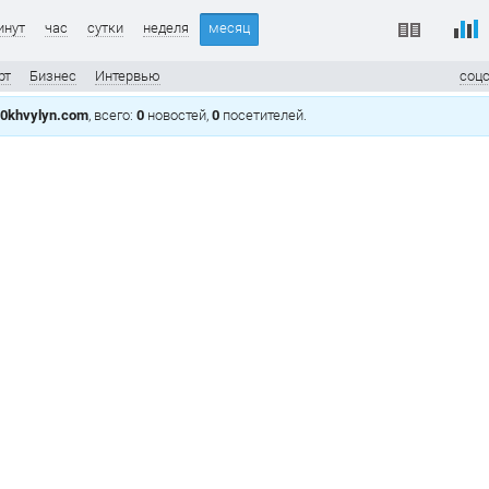
инут
час
сутки
неделя
месяц
рт
Бизнес
Интервью
соц
0khvylyn.com
, всего:
0
новостей,
0
посетителей.