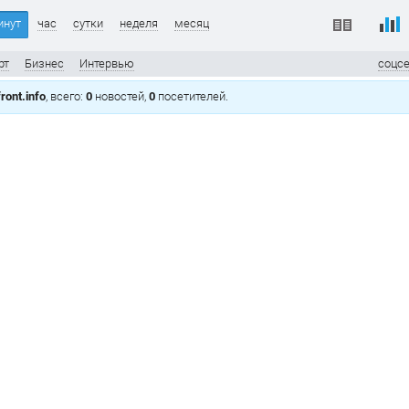
инут
час
сутки
неделя
месяц
рт
Бизнес
Интервью
соцс
ront.info
, всего:
0
новостей,
0
посетителей.