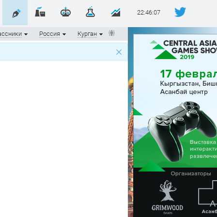
22:46:08
ассники
Россия
Курган