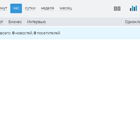
инут
час
сутки
неделя
месяц
рт
Бизнес
Интервью
Однокл
, всего:
0
новостей,
0
посетителей.