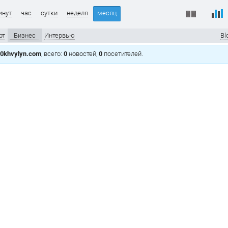
инут
час
сутки
неделя
месяц
рт
Бизнес
Интервью
Bl
0khvylyn.com
, всего:
0
новостей,
0
посетителей.