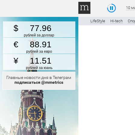
10 м
LifeStyle
Hi-tech
Спо
77.96
рублей за доллар
88.91
рублей за евро
11.51
рублей за юань
Главные новости дня в Телеграм
подписаться @mmetrics