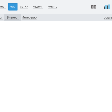
инут
час
сутки
неделя
месяц
рт
Бизнес
Интервью
соцс