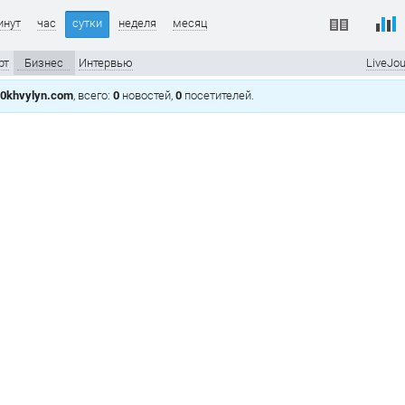
инут
час
сутки
неделя
месяц
рт
Бизнес
Интервью
LiveJou
0khvylyn.com
, всего:
0
новостей,
0
посетителей.