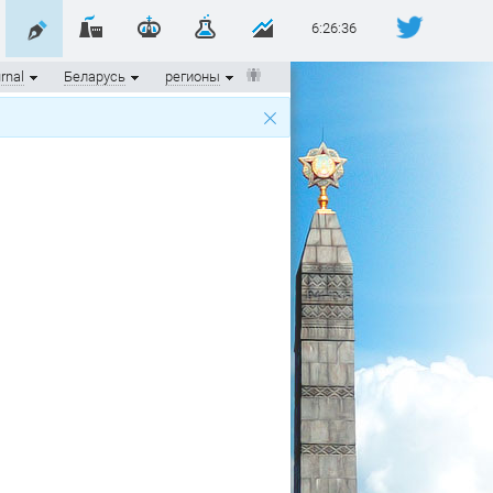
6:26:37
rnal
Беларусь
регионы