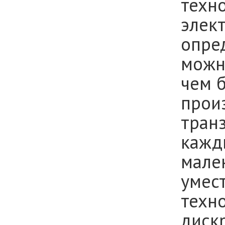
техн
элек
опре
можн
чем 
прои
тран
кажд
мале
умес
техн
диск