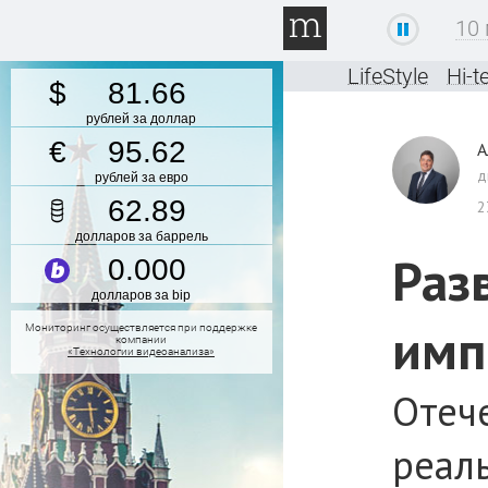
10
LifeStyle
Hi-t
81.66
рублей за доллар
95.62
А
д
рублей за евро
62.89
2
долларов за баррель
Раз
0.000
долларов за bip
имп
Мониторинг осуществляется при поддержке
компании
«Технологии видеоанализа»
Отеч
реал