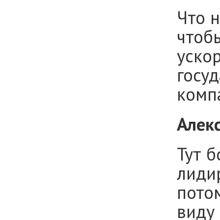
Что н
чтоб
ускор
госу
комп
Алек
Тут 
лиди
потом
виду 