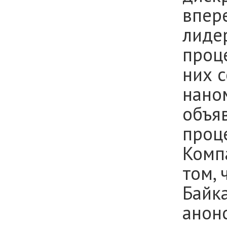
впер
лидер
проц
них 
нано
объяв
проц
Комп
том,
Байк
анон