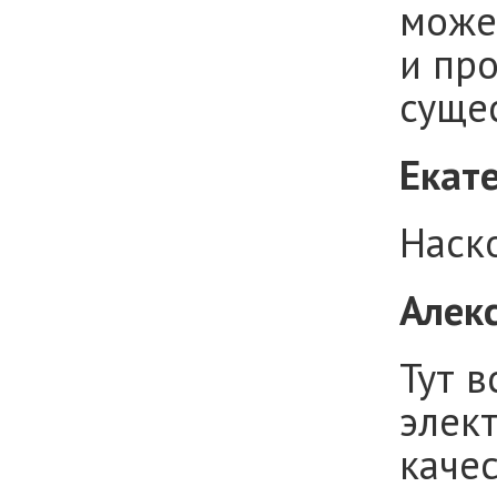
можем
и пр
суще
Екат
Наск
Алек
Тут 
элект
каче