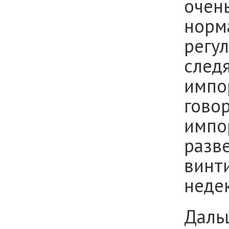
очен
норм
регу
следя
импо
говор
импо
разв
винти
неде
Даль