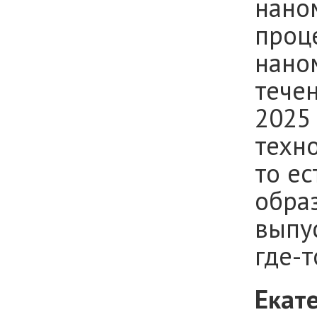
нано
проц
нано
течен
2025
техн
то ес
образ
выпу
где-т
Екат