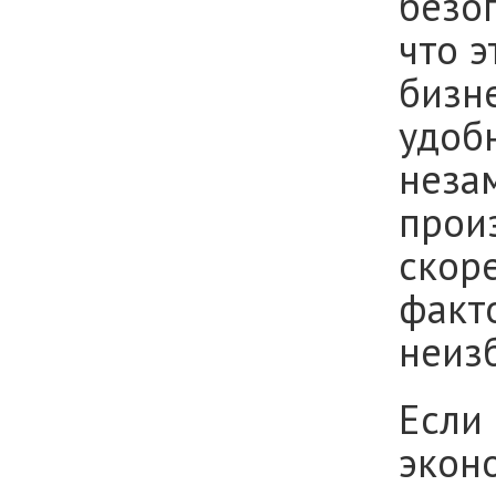
безоп
что э
бизне
удоб
незам
прои
скор
факто
неиз
Если 
эконо