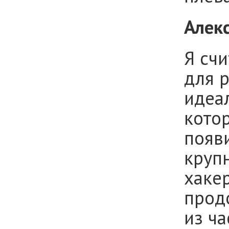
Алек
Я счи
для р
идеа
кото
появи
круп
хакер
прод
из ча