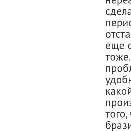
сдел
перио
отста
еще о
тоже.
проб
удобн
како
произ
того,
браз