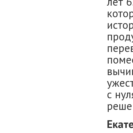
лет 6
котор
истор
прод
пере
помес
вычи
ужес
с нул
решен
Екат