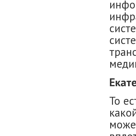
инфо
инфр
сист
сист
транс
меди
Екат
То ес
како
може