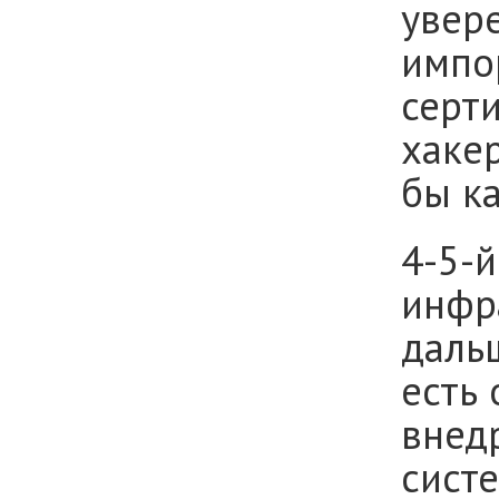
увере
импо
серт
хаке
бы к
4-5-й
инфр
даль
есть
внед
систе