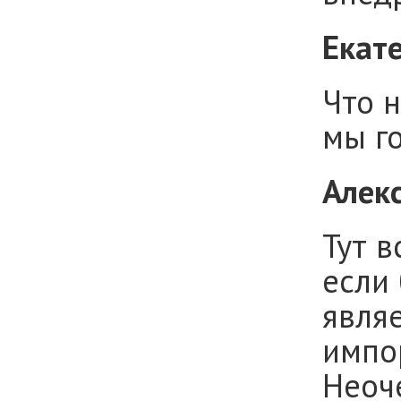
Екат
Что 
мы г
Алек
Тут в
если 
явля
импо
Неоч