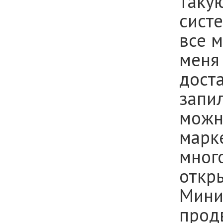
таку
сист
все м
меня 
дост
запи
можн
марк
много
откр
Мини
продв