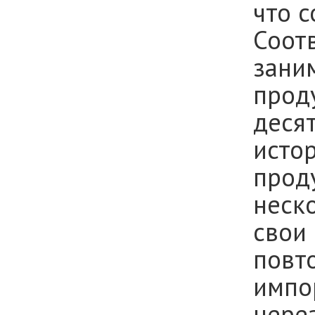
что 
Соот
заним
прод
десят
исто
прод
неско
свои
повто
импо
нереа