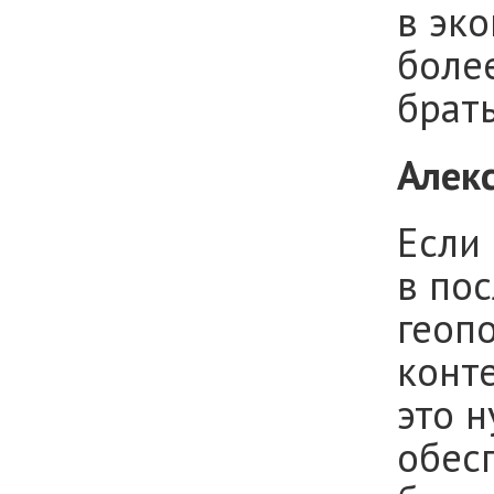
в эко
боле
брать
Алек
Если
в по
геоп
конте
это н
обес