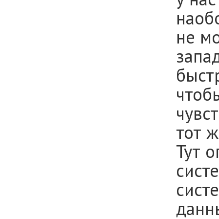
наоб
не м
запа
быстр
чтоб
чувс
тот 
Тут о
сист
сист
данны