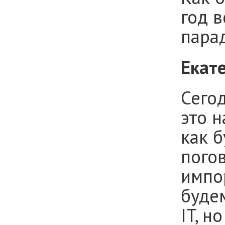
год в
пара
Екат
Сего
это н
как б
пого
импо
буде
IT, н