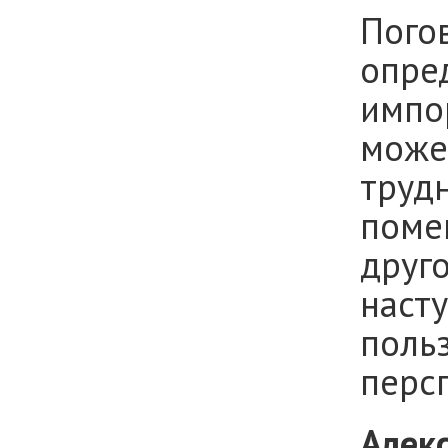
Пого
опред
импо
може
трудн
поме
друг
насту
польз
перс
Алек