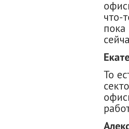
офис
что-т
пока 
сейч
Екат
То е
секто
офис
работ
Алек