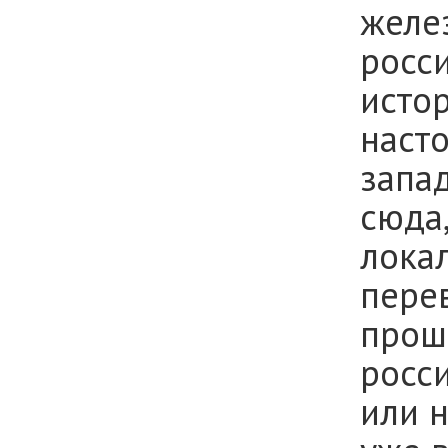
желе
росс
исто
наст
запа
сюда
лока
пере
прош
росс
или н