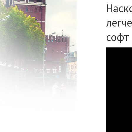
Наск
легч
софт