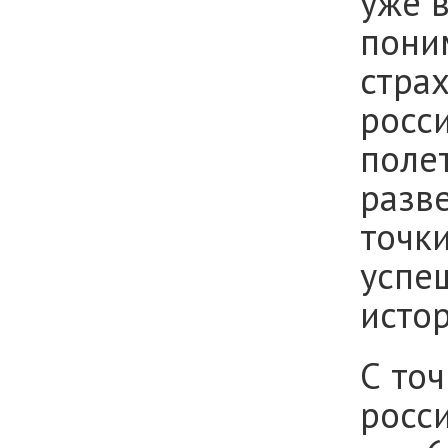
уже 
поним
страх
росси
поле
разве
точки
успе
истор
С точ
росс