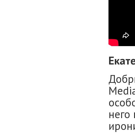
Екат
Добры
Мedi
особ
него 
ирон