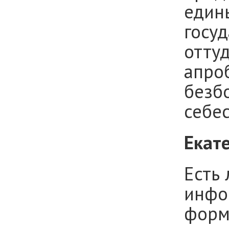
един
госу
оттуд
апро
безб
себес
Екат
Есть
инфо
форм