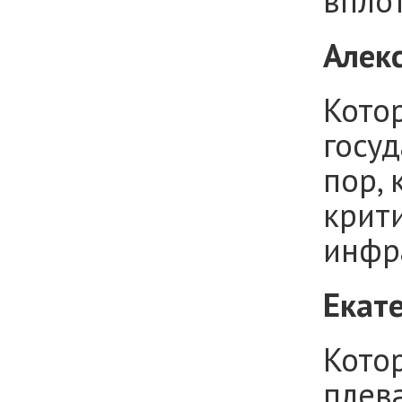
впло
Алек
Кото
госуд
пор, 
крит
инфр
Екат
Кото
плева