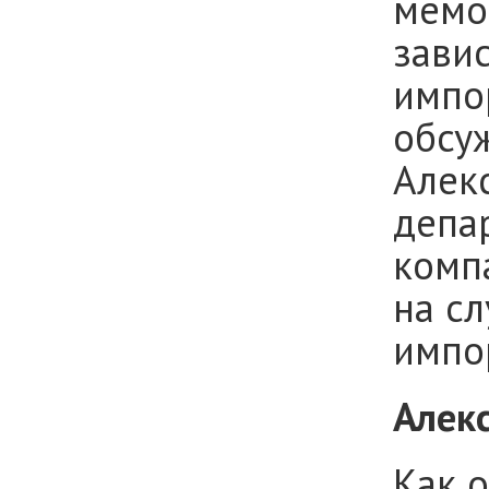
мемов
зави
импо
обсу
Алек
депа
комп
на сл
импо
Алек
Как о