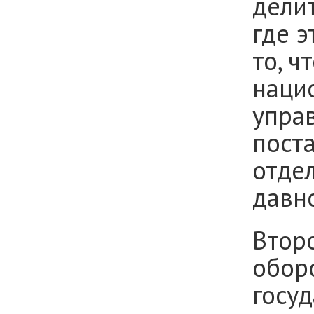
делит
где э
то, ч
наци
упра
поста
отдел
давн
Второ
обор
госуд