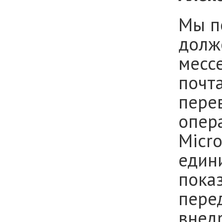
Мы по
долж
месс
почта
пере
опер
Мicro
един
пока
пере
внед