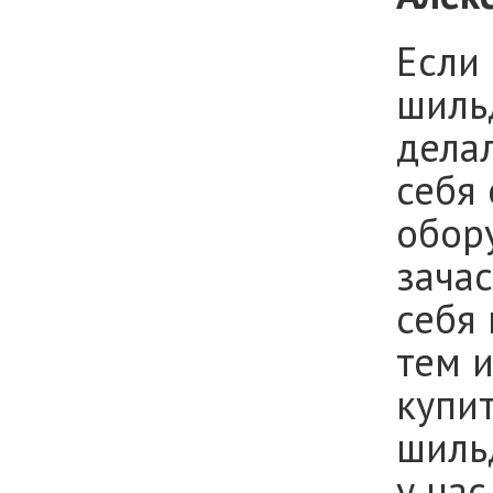
Если 
шильд
делал
себя 
обор
зача
себя
тем 
купи
шиль
у нас