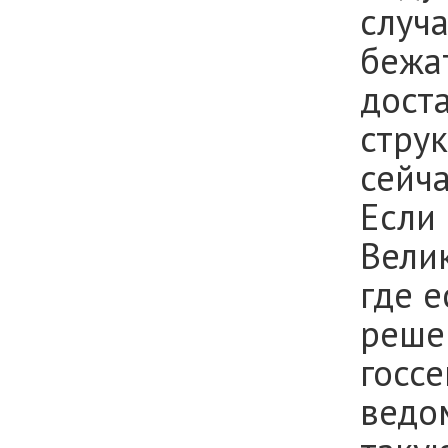
случа
бежат
дост
струк
сейч
Если
Велик
где 
реше
госсе
ведо